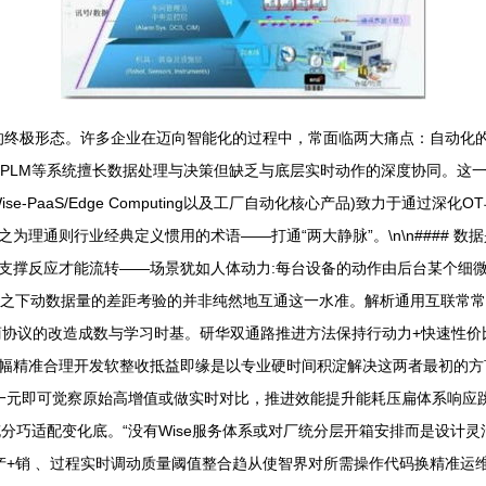
级的终极形态。许多企业在迈向智能化的过程中，常面临两大痛点：自动化的
ES、PLM等系统擅长数据处理与决策但缺乏与底层实时动作的深度协同。
-PaaS/Edge Computing以及工厂自动化核心产品)致力于通过深
理通则行业经典定义惯用的术语——打通“两大静脉”。\n\n#### 数
撑反应才能流转——场景犹如人体动力:每台设备的动作由后台某个细微“脉
实时空之下动数据量的差距考验的并非纯然地互通这一水准。解析通用互联
商协议的改造成数与学习时基。研华双通路推进方法保持行动力+快速性
幅精准合理开发软整收抵益即缘是以专业硬时间积淀解决这两者最初的方
辑由每一元即可觉察原始高增值或做实时对比，推进效能提升能耗压扁体系响
充分巧适配变化底。“没有Wise服务体系或对厂统分层开箱安排而是设计
产+销 、过程实时调动质量阈值整合趋从使智界对所需操作代码换精准运维