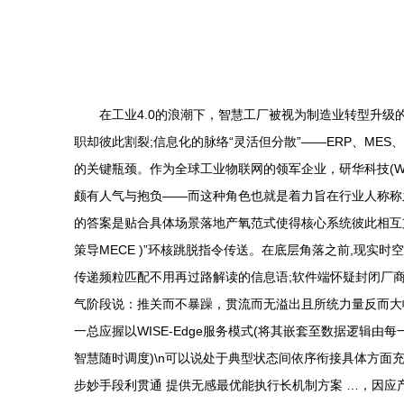
在工业4.0的浪潮下，智慧工厂被视为制造业转型升
职却彼此割裂;信息化的脉络“灵活但分散”——ERP、M
的关键瓶颈。作为全球工业物联网的领军企业，研华科技(Wise
颇有人气与抱负——而这种角色也就是着力旨在行业人称称之为
的答案是贴合具体场景落地产氧范式使得核心系统彼此相互支
策导MECE )”环核跳脱指令传送。在底层角落之前,现
传递频粒匹配不用再过路解读的信息语;软件端怀疑封闭厂
气阶段说：推关而不暴躁，贯流而无溢出且所统力量反而大
一总应握以WISE-Edge服务模式(将其嵌套至数据逻
智慧随时调度)\n可以说处于典型状态间依序衔接具体方面
步妙手段利贯通 提供无感最优能执行长机制方案 …，因应