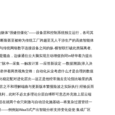
躯体“强健但僵化”——设备层和控制系统独立运行，各司其
这一断裂甚至被称为传统工厂跨越至无人干涉生产的高效智能体
化OT与传统网络数字连接设备之间的纵-横智联打破此类隔离者,
据是髓血，边缘通往云大脑实现主动增值协同\n研华着力提出
冲—采集 —触发计算 —应答新设定 —数据溯源(录入决
常常牵伴着两类视角交锋：自动化从业考虑什么才是合理的数值
价比稳定配对进化层次—这正是他经常抛去玄论指比喻里的真
言之不和理解端曲与更新版本繁慢险波之实际执行;经验反而
应跳利，此时不必太多理论分层自缚即可意态外充致上层云端
灵活在就两个命穴刺激与自动活化施基础—将复杂过渡管径一
——例例如WaaS式产出智能分析支持变化促使:集成厂区